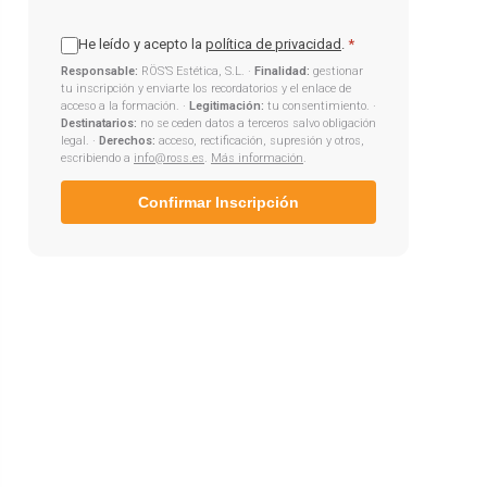
He leído y acepto la
política de privacidad
.
*
Responsable:
RÖS’S Estética, S.L. ·
Finalidad:
gestionar
tu inscripción y enviarte los recordatorios y el enlace de
acceso a la formación. ·
Legitimación:
tu consentimiento. ·
Destinatarios:
no se ceden datos a terceros salvo obligación
legal. ·
Derechos:
acceso, rectificación, supresión y otros,
escribiendo a
info@ross.es
.
Más información
.
Confirmar Inscripción