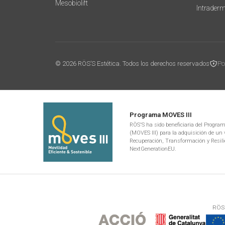
Mesobiolift
Intrader
© 2026 RÖS’S Estética. Todos los derechos reservados
Po
Programa MOVES III
RÖS'S ha sido beneficiaria del Programa
(MOVES III) para la adquisición de un v
Recuperación, Transformación y Resili
NextGenerationEU.
RÖS'