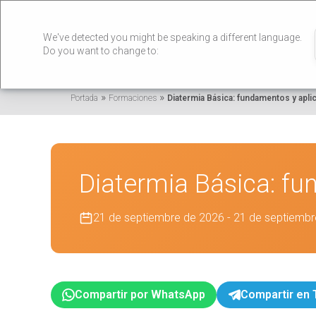
We've detected you might be speaking a different language.
Do you want to change to:
»
»
Portada
Formaciones
Diatermia Básica: fundamentos y apli
Diatermia Básica: fu
21 de septiembre de 2026 - 21 de septiemb
Compartir por WhatsApp
Compartir en