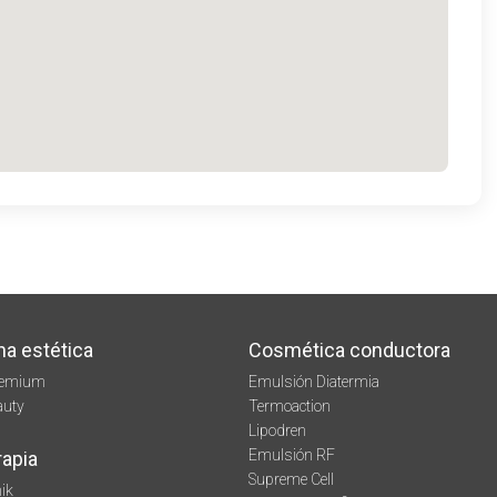
na estética
Cosmética conductora
remium
Emulsión Diatermia
auty
Termoaction
Lipodren
Emulsión RF
rapia
Supreme Cell
ik