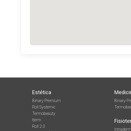
Estética
Medici
Binary Premium
Binary P
Roll Systemic
Termobe
Termobeauty
Iterm
Fisiote
Roll 2.0
Intraderm