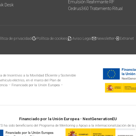
Emulsión Reafirmante RF
mik Desk
Cedrus360 Tratamiento Ritual
lítica de privacidad
Política de cookies
Aviso Legal
Newsletter
Extranet
 de Incentivos a la Movilidad Eficiente y Sostenible
ehículo eléctrico, en el marco del Plan de
encia – Financiado por la Unión Europea –
Financiado por la Unión Europea - NextGenerationEU
S ha sido beneficiario del Programa de Mentoring y Apoyo a la internacionalización de la