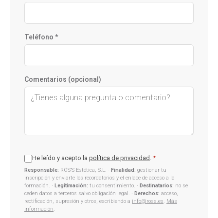
Teléfono *
Comentarios (opcional)
He leído y acepto la
política de privacidad
.
*
Responsable:
RÖS’S Estética, S.L. ·
Finalidad:
gestionar tu
inscripción y enviarte los recordatorios y el enlace de acceso a la
formación. ·
Legitimación:
tu consentimiento. ·
Destinatarios:
no se
ceden datos a terceros salvo obligación legal. ·
Derechos:
acceso,
rectificación, supresión y otros, escribiendo a
info@ross.es
.
Más
información
.