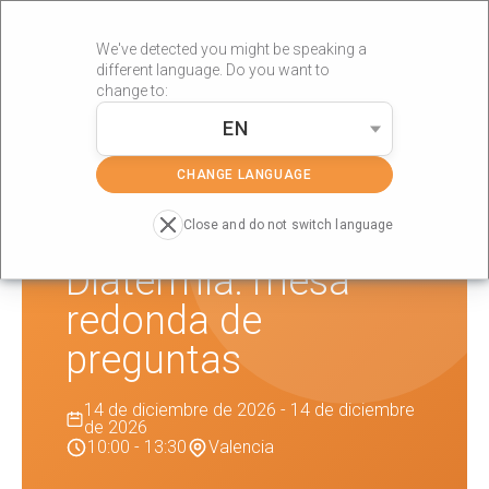
We've detected you might be speaking a
different language. Do you want to
change to:
EN
»
»
Portada
Formaciones
Diatermia: mesa redonda de preguntas
CHANGE LANGUAGE
Close and do not switch language
Diatermia: mesa
redonda de
preguntas
14 de diciembre de 2026 - 14 de diciembre
de 2026
10:00 - 13:30
Valencia