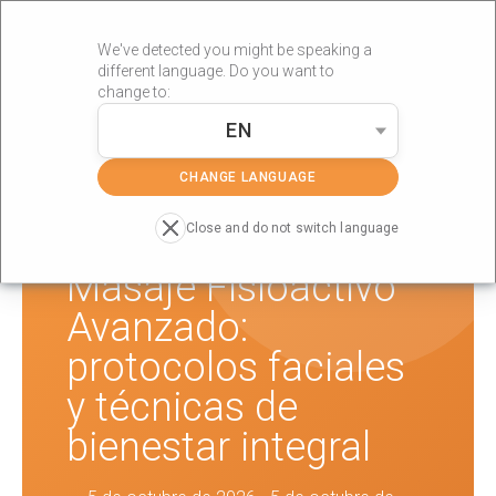
We've detected you might be speaking a
different language. Do you want to
change to:
EN
»
»
Portada
Formaciones
Masaje Fisioactivo Avanzado:
protocolos faciales y técnicas de bienestar integral
CHANGE LANGUAGE
Close and do not switch language
Masaje Fisioactivo
Avanzado:
protocolos faciales
y técnicas de
bienestar integral