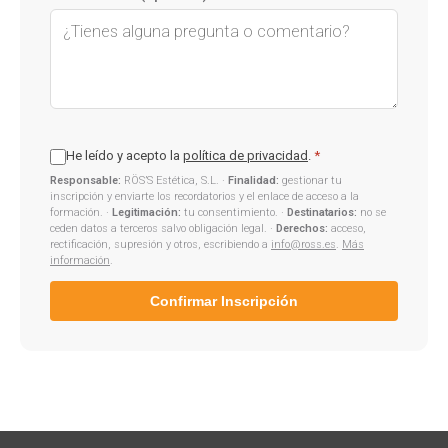
He leído y acepto la
política de privacidad
.
*
Responsable:
RÖS’S Estética, S.L. ·
Finalidad:
gestionar tu
inscripción y enviarte los recordatorios y el enlace de acceso a la
formación. ·
Legitimación:
tu consentimiento. ·
Destinatarios:
no se
ceden datos a terceros salvo obligación legal. ·
Derechos:
acceso,
rectificación, supresión y otros, escribiendo a
info@ross.es
.
Más
información
.
Confirmar Inscripción