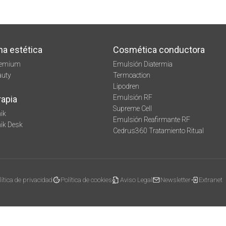
na estética
Cosmética conductora
remium
Emulsión Diatermia
auty
Termoaction
Lipodren
Emulsión RF
rapia
Supreme Cell
ik
Emulsión Reafirmante RF
mik Desk
Cedrus360 Tratamiento Ritual
lítica de privacidad
Política de cookies
Aviso Legal
Newsletter
Extranet