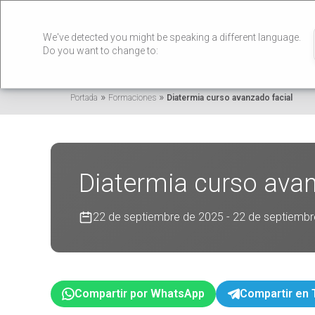
We've detected you might be speaking a different language.
Do you want to change to:
»
»
Portada
Formaciones
Diatermia curso avanzado facial
Diatermia curso avan
22 de septiembre de 2025 - 22 de septiemb
Compartir por WhatsApp
Compartir en