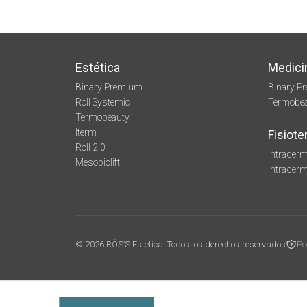
Estética
Medici
Binary Premium
Binary P
Roll Systemic
Termobe
Termobeauty
Iterm
Fisiote
Roll 2.0
Intraderm
Mesobiolift
Intrader
© 2026 RÖS’S Estética. Todos los derechos reservados
Po