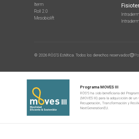
Iterm
Fisiote
Roll 2.0
Intraderm
Mesobiolift
Intrader
© 2026 RÖS’S Estética. Todos los derechos reservados
Po
Programa MOVES III
RÖS'S ha sido beneficiaria del Programa
(MOVES III) para la adquisición de un v
Recuperación, Transformación y Resili
NextGenerationEU.