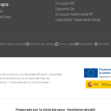
Emulsión RF
rapia
Supreme Cell
ik
Emulsión Reafirmante RF
mik Desk
Cedrus360 Tratamiento Ritual
lítica de privacidad
Política de cookies
Aviso Legal
Newsletter
Extranet
 de Incentivos a la Movilidad Eficiente y Sostenible
ehículo eléctrico, en el marco del Plan de
encia – Financiado por la Unión Europea –
Financiado por la Unión Europea - NextGenerationEU