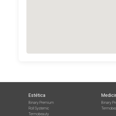
Estética
Medici
Binary Premium
Binary P
Roll Systemic
Termobe
Termobeauty