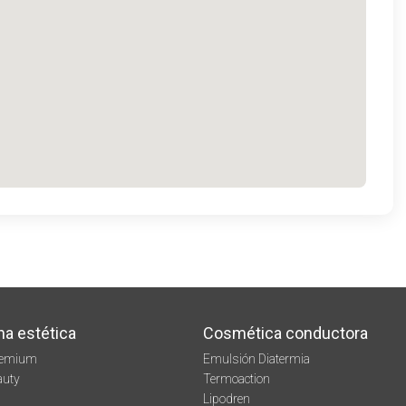
na estética
Cosmética conductora
remium
Emulsión Diatermia
auty
Termoaction
Lipodren