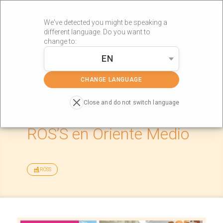
We've detected you might be speaking a
different language. Do you want to
change to:
EN
»
»
Portada
Actualidad
Expansión de la marca RÖS’S en Oriente
Medio
CHANGE LANGUAGE
Close and do not switch language
Expansión de la marca
RÖS’S en Oriente Medio
RÖSS