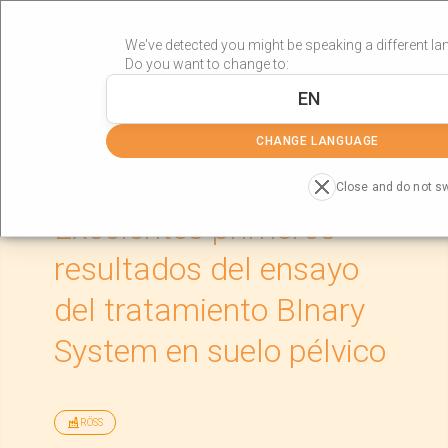
We've detected you might be speaking a different la
Do you want to change to:
EN
»
»
Portada
Actualidad
Excelentes primeros resultados del
CHANGE LANGUAGE
ensayo del tratamiento BInary System en suelo pélvico
Close and do not s
Excelentes primeros
resultados del ensayo
del tratamiento BInary
System en suelo pélvico
RÖSS