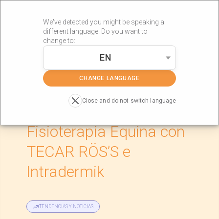
We've detected you might be speaking a
different language. Do you want to
change to:
EN
»
»
Portada
Actualidad
Abriendo Camino en la Fisioterapia
Equina con TECAR RÖS’S e Intradermik
CHANGE LANGUAGE
Close and do not switch language
Abriendo Camino en la
Fisioterapia Equina con
TECAR RÖS’S e
Intradermik
TENDENCIAS Y NOTICIAS